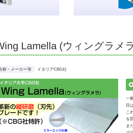
Wing Lamella (ウィングラメラ
名称・メーカー等
イタリアCBG社
一
目
こ
を
ま
グ