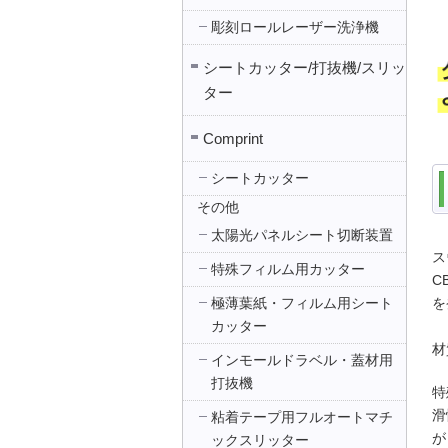
彫刻ロールレーザー洗浄機
シートカッター/打抜機/スリッ
ター
Comprint
シートカッター
その他
太陽光パネルシート切断装置
ス
特殊フィルム用カッター
C
極薄葉紙・フィルム用シート
を
カッター
材
インモールドラベル・蓋材用
打抜機
特
滑
粘着テープ用フルオートマチ
が
ックスリッター