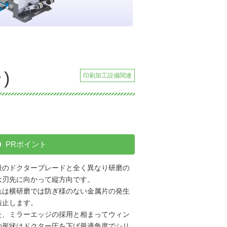
)
印刷加工設備関連
PRポイント
般のドクターブレードと全く異なり研磨の
は刃先に向かって縦方向です。
れは横研磨では防ぎ様のない金属片の発生
防止します。
た、ミラーエッジの採用と相まってウィン
の形状はドクター圧を下げ最適角度でシリ