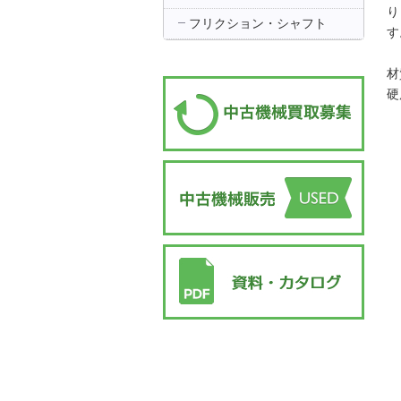
り
フリクション・シャフト
す
材
硬