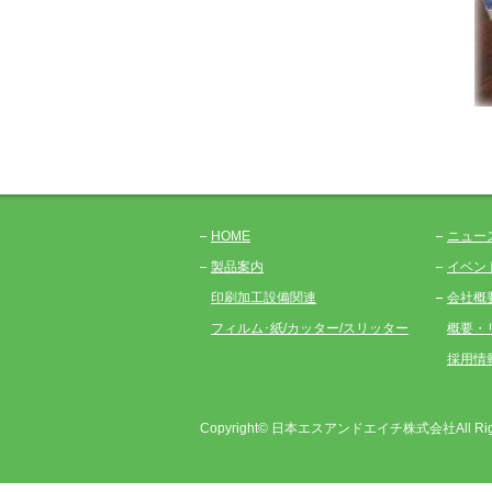
HOME
ニュー
製品案内
イベン
印刷加工設備関連
会社概
フィルム･紙/カッター/スリッター
概要・
採用情
Copyright© 日本エスアンドエイチ株式会社All Right