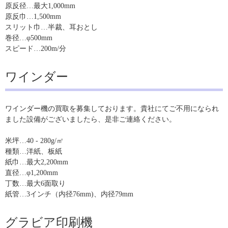
原反径…最大1,000mm
原反巾…1,500mm
スリット巾…半裁、耳おとし
巻径…φ500mm
スピード…200m/分
ワインダー
ワインダー機の買取を募集しております。貴社にてご不用になられ
ました設備がございましたら、是非ご連絡ください。
米坪…40 - 280g/㎡
種類…洋紙、板紙
紙巾…最大2,200mm
直径…φ1,200mm
丁数…最大6面取り
紙管…3インチ（内径76mm)、内径79mm
グラビア印刷機