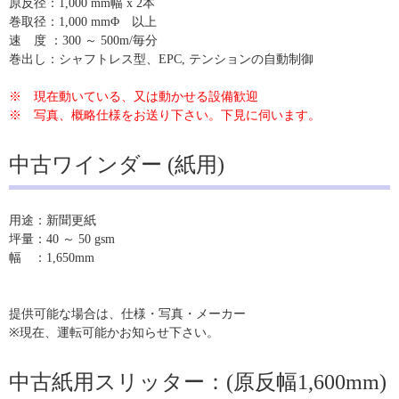
原反径：1,000 mm幅 x 2本
巻取径：1,000 mmΦ 以上
速 度 ：300 ～ 500m/毎分
巻出し：シャフトレス型、EPC, テンションの自動制御
※ 現在動いている、又は動かせる設備歓迎
※ 写真、概略仕様をお送り下さい。下見に伺います。
中古ワインダー (紙用)
用途：新聞更紙
坪量：40 ～ 50 gsm
幅 ：1,650mm
提供可能な場合は、仕様・写真・メーカー
※現在、運転可能かお知らせ下さい。
中古紙用スリッター：(原反幅1,600mm)