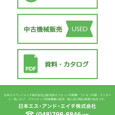
日本エスアンドエイチ株式会社は軟包装オフセット印刷機・フレキソ印刷・ラミネー
ト・紙パルプ・プラスチック関連機械の販売・輸入及び輸出業務の会社です。