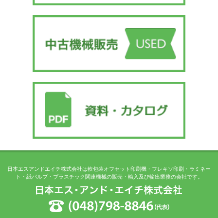
日本エスアンドエイチ株式会社は軟包装オフセット印刷機・フレキソ印刷・ラミネー
ト・紙パルプ・プラスチック関連機械の販売・輸入及び輸出業務の会社です。