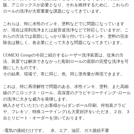
版、アニロックスが必要となり、それを維持するために、これらの
ロールの洗浄が大変重要な課題になってきています。
これらは、特に水性のインキ、塗料などでに問題になっています
が、現在は溶剤洗浄または超音波洗浄などで対応していますが、こ
れらの方法では底部にしっかり張り付いているインキ、塗料の完全
除去は難しく、各企業にとって大きな問題になってきています。
COMEXI Groupの今回ご紹介するレーザー洗浄装置は、従来の方
法、装置では解決できなかった彫刻ロールの底部の完璧な洗浄を可
能にしたものです。
その結果、現場で、常に同じ、色、同じ塗布量が再現できます。
これは、特に再溶解性で問題のある、水性インキ、塗料、また高細
線のアニロックス・ロール、高深度のグラビヤコーテイング･ロール
の洗浄に大きな威力を発揮します。
納入させていただいたお客様から(ダンボール印刷、何包装グラビ
ヤ、フレキソ、特殊コーテイング)も大変好評をいただき、２台、３
台とリピート・オーダーを頂いております。
-電気の接続だけです。 水、エア、油圧、ガス接続不要